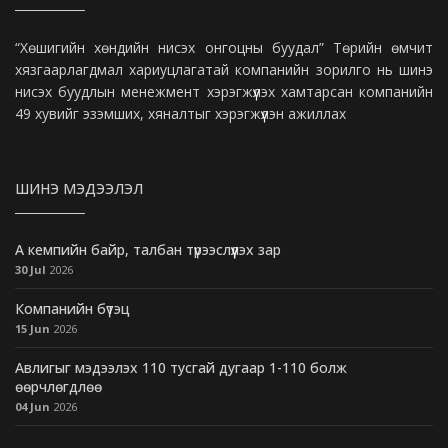
“Хөшигийн хөндийн нисэх онгоцны буудал” Төрийн өмчит
хязгаарлагдмал хариуцлагатай компанийн зорилго нь шинэ
нисэх буудлын менежмент хэрэгжүүлэх хамтарсан компанийн
49 хувийг эзэмших, хяналтыг хэрэгжүүлэн ажиллах
ШИНЭ МЭДЭЭЛЭЛ
А кемпийн байр, талбан түрээслүүлэх зар
30 Jul
2026
Компанийн бүтэц
15 Jun
2026
Авлигыг мэдээлэх 110 тусгай дугаар 1-110 болж
өөрчлөгдлөө
04 Jun
2026