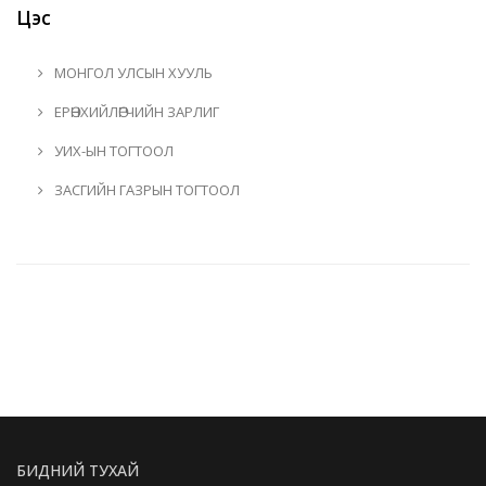
Цэс
МОНГОЛ УЛСЫН ХУУЛЬ
ЕРӨНХИЙЛӨГЧИЙН ЗАРЛИГ
УИХ-ЫН ТОГТООЛ
ЗАСГИЙН ГАЗРЫН ТОГТООЛ
БИДНИЙ ТУХАЙ