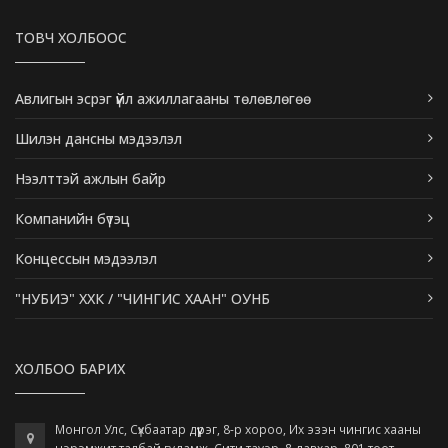
ТОВЧ ХОЛБООС
Авлигын эсрэг үйл ажиллагааны төлөвлөгөө
Шилэн дансны мэдээлэл
Нээлттэй ажлын байр
Компанийн бүтэц
Концессын мэдээлэл
"НУБИЭ" ХХК / "ЧИНГИС ХААН" ОУНБ
ХОЛБОО БАРИХ
Монгол Улс, Сүхбаатар дүүрэг, 8-р хороо, Их эзэн чингис хааны