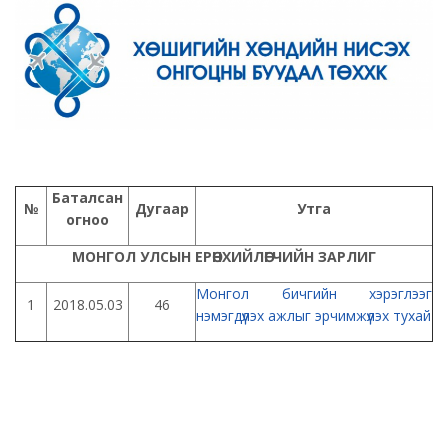
Баталсан
№
Дугаар
Утга
огноо
МОНГОЛ УЛСЫН ЕРӨНХИЙЛӨГЧИЙН ЗАРЛИГ
Монгол бичгийн хэрэглээг
1
2018.05.03
46
нэмэгдүүлэх ажлыг эрчимжүүлэх тухай